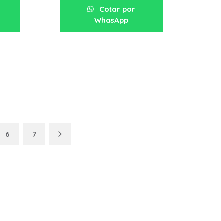
Cotar por
WhasApp
6
7