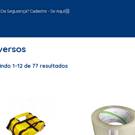
 Da Segurança? Cadastre - Se Aqui!
mentos
versos
indo 1–12 de 77 resultados