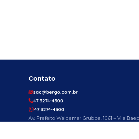
Contato
sac@bergo.com.br
47 3274-4300
47 3274-4300
Av. Prefeito Waldemar Grubba, 1061 – Vila Baep
89256-500