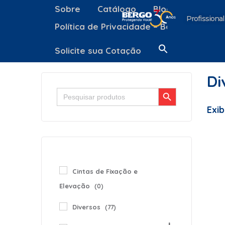
Sobre
Catálogo
Blog
Contato
Profissional
Política de Privacidade – Bergo Equipa
Solicite sua Cotação
Di
Search Button
Search
for:
Exib
Cintas de Fixação e
Elevação
(0)
Diversos
(77)