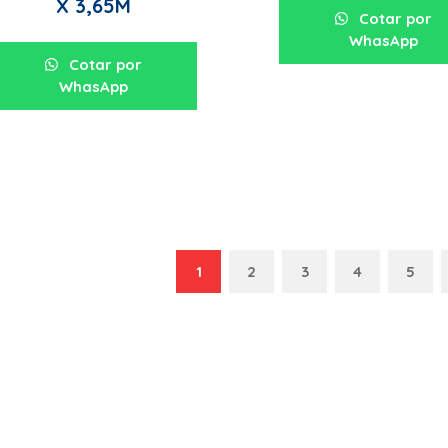
X 3,65M
Cotar por
WhasApp
Cotar por
WhasApp
1
2
3
4
5