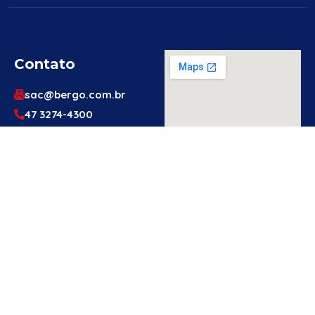
Contato
sac@bergo.com.br
47 3274-4300
47 3274-4300
Av. Prefeito Waldemar
Grubba, 1061 – Vila
Baependi – Jaraguá do
Sul/SC – 89256-500
Engenheiro
Ou Técnico
De
Segurança?
Cadastre-Se
Aqui!