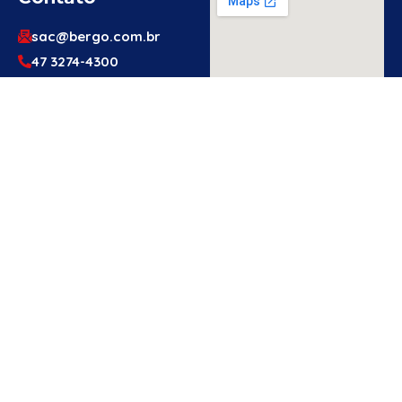
sac@bergo.com.br
47 3274-4300
47 3274-4300
Av. Prefeito Waldemar
Grubba, 1061 – Vila
Baependi – Jaraguá do
Sul/SC – 89256-500
Engenheiro
Ou Técnico
De
Segurança?
Cadastre-Se
Aqui!