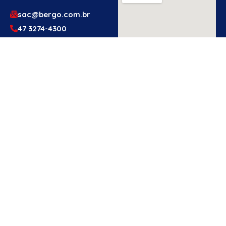
sac@bergo.com.br
47 3274-4300
47 3274-4300
Av. Prefeito Waldemar
Grubba, 1061 – Vila
Baependi – Jaraguá do
Sul/SC – 89256-500
Engenheiro
Ou Técnico
De
Segurança?
Cadastre-Se
Aqui!