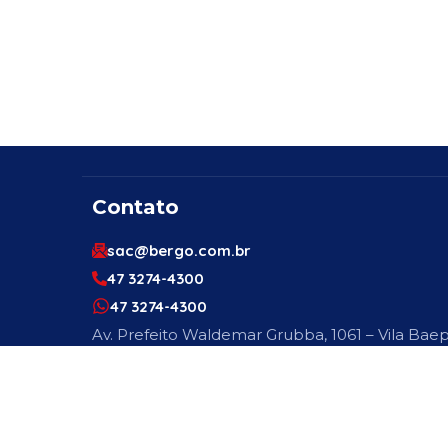
Contato
sac@bergo.com.br
47 3274-4300
47 3274-4300
Av. Prefeito Waldemar Grubba, 1061 – Vila Baep
89256-500
Engenheiro Ou Técnico De Segurança