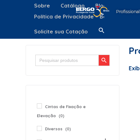
Sobre
Catálogo
Blog
Contato
Profissional
Política de Privacidade – Bergo Equipa
Solicite sua Cotação
Pr
Search Button
Search
for:
Exib
Cintas de Fixação e
Elevação
(0)
Diversos
(0)