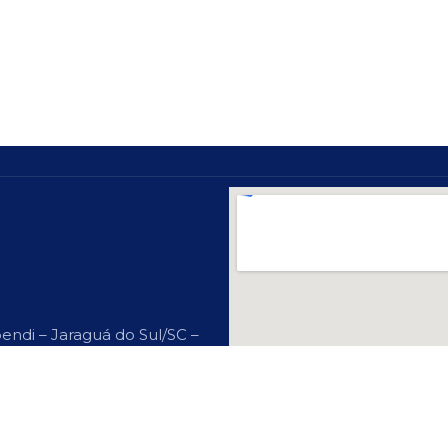
endi – Jaraguá do Sul/SC –
? Cadastre-Se Aqui!