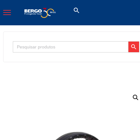
Search But
Search
for: