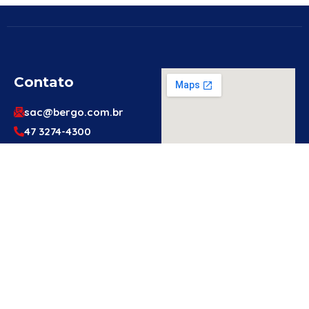
Contato
sac@bergo.com.br
47 3274-4300
47 3274-4300
Av. Prefeito Waldemar
Grubba, 1061 – Vila
Baependi – Jaraguá do
Sul/SC – 89256-500
Engenheiro
Ou Técnico
De
Segurança?