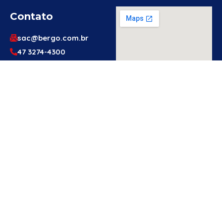
Contato
sac@bergo.com.br
47 3274-4300
47 3274-4300
Av. Prefeito Waldemar
Grubba, 1061 – Vila
Baependi – Jaraguá do
Sul/SC – 89256-500
Engenheiro
Ou Técnico
De
Segurança?
Cadastre-Se
Aqui!