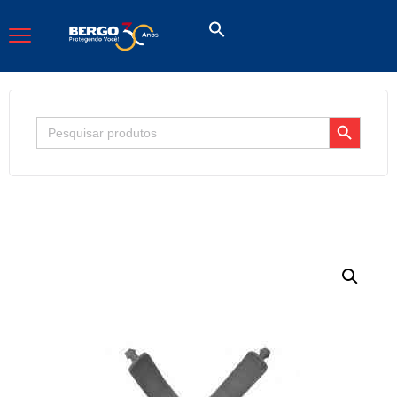
Search Button
Search
for: