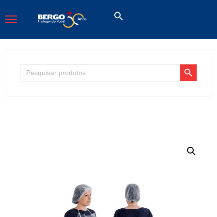
Search Button
Search
for: