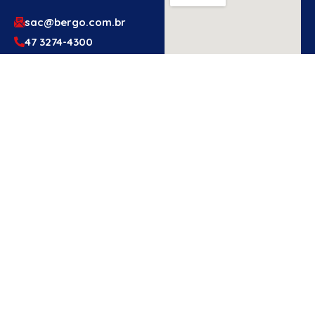
sac@bergo.com.br
47 3274-4300
47 3274-4300
Av. Prefeito Waldemar
Grubba, 1061 – Vila
Baependi – Jaraguá do
Sul/SC – 89256-500
Engenheiro
Ou Técnico
De
Segurança?
Cadastre-Se
Aqui!