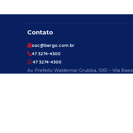
Contato
sac@bergo.com.br
47 3274-4300
47 3274-4300
Av. Prefeito Waldemar Grubba, 1061 – Vila Baep
89256-500
Engenheiro Ou Técnico De Segurança