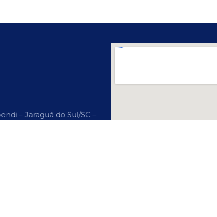
endi – Jaraguá do Sul/SC –
? Cadastre-Se Aqui!