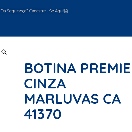
 Da Segurança? Cadastre - Se Aqui!
mentos
BOTINA PREMI
CINZA
MARLUVAS CA
41370