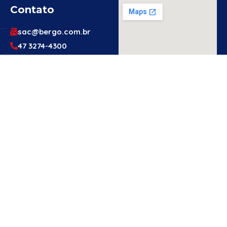
Contato
sac@bergo.com.br
47 3274-4300
47 3274-4300
Av. Prefeito Waldemar
Grubba, 1061 – Vila
Baependi – Jaraguá do
Sul/SC – 89256-500
Engenheiro
Ou Técnico
De
Segurança?
Cadastre-Se
Aqui!