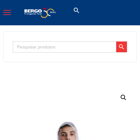
Search Button
Search
for: