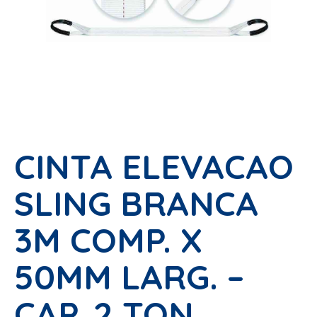
CINTA ELEVACAO
SLING BRANCA
3M COMP. X
50MM LARG. –
CAP. 2 TON.