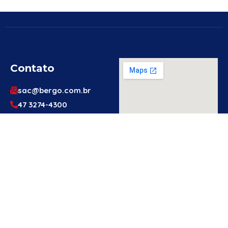
Contato
sac@bergo.com.br
47 3274-4300
47 3274-4300
Av. Prefeito Waldemar
Grubba, 1061 – Vila
Baependi – Jaraguá do
Sul/SC – 89256-500
Engenheiro
Ou Técnico
De
Segurança?