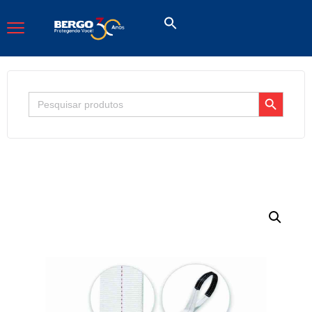
Search Button
Search
for: