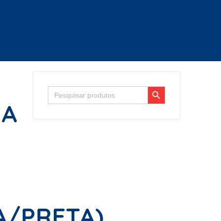
Search Button
Search
for:
IA
A/PRETA)