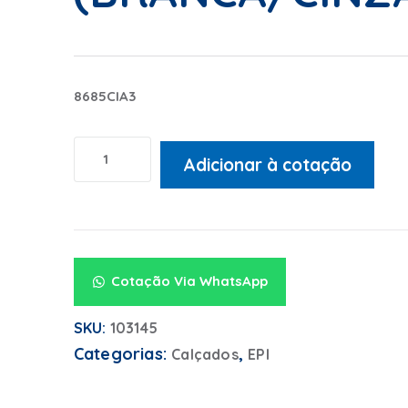
8685CIA3
Adicionar à cotação
Alternative:
Cotação Via WhatsApp
SKU:
103145
Categorias:
,
Calçados
EPI