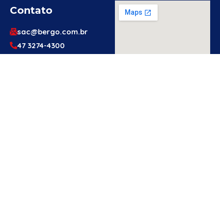
Contato
sac@bergo.com.br
47 3274-4300
47 3274-4300
Av. Prefeito Waldemar
Grubba, 1061 – Vila
Baependi – Jaraguá do
Sul/SC – 89256-500
Engenheiro
Ou Técnico
De
Segurança?
Cadastre-Se
Aqui!