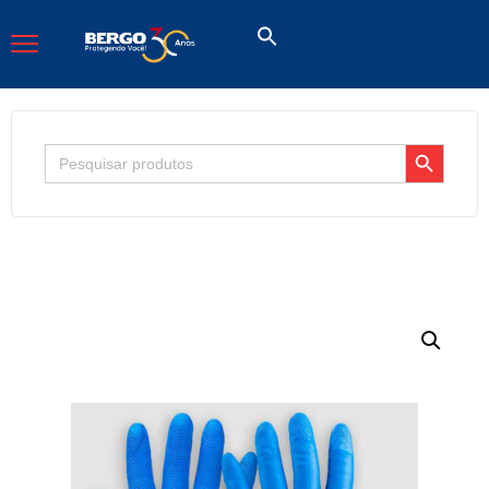
Search Button
Search
for: