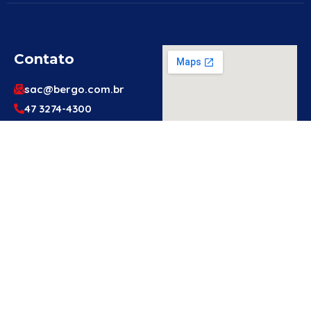
Contato
sac@bergo.com.br
47 3274-4300
47 3274-4300
Av. Prefeito Waldemar
Grubba, 1061 – Vila
Baependi – Jaraguá do
Sul/SC – 89256-500
Engenheiro
Ou Técnico
De
Segurança?
Cadastre-Se
Aqui!