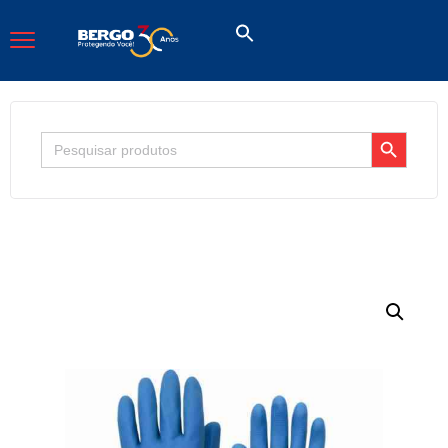
Search Button
Search
for: