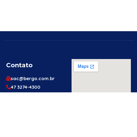
Contato
sac@bergo.com.br
47 3274-4300
47 3274-4300
Av. Prefeito Waldemar
Grubba, 1061 – Vila
Baependi – Jaraguá do
Sul/SC – 89256-500