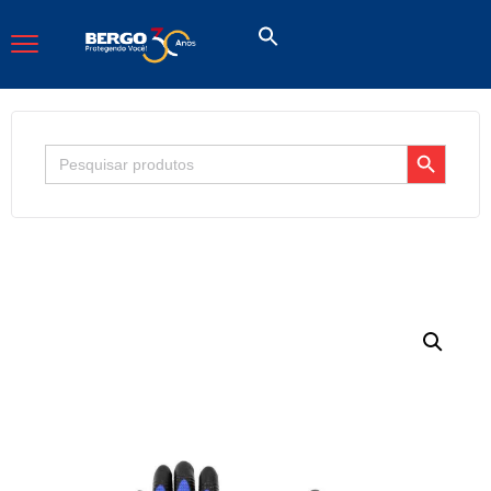
Search Button
Search
for: