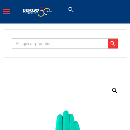
Search Button
Search
for: