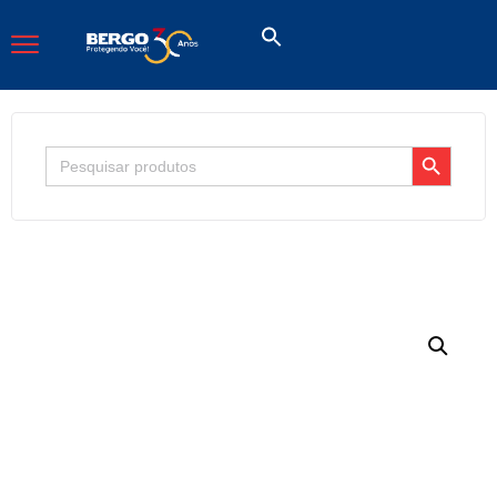
Search Button
Search
for: