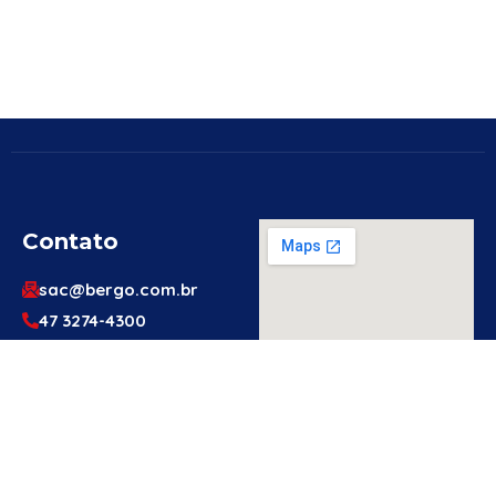
Contato
sac@bergo.com.br
47 3274-4300
47 3274-4300
Av. Prefeito Waldemar
Grubba, 1061 – Vila
Baependi – Jaraguá do
Sul/SC – 89256-500