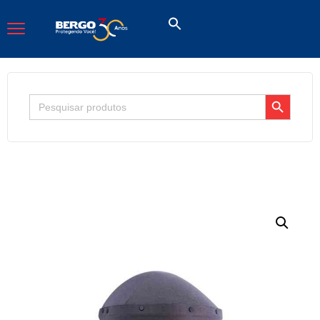
Search Button
Search
for: