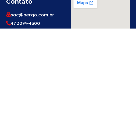
Contato
sac@bergo.com.br
47 3274-4300
47 3274-4300
Av. Prefeito Waldemar
Grubba, 1061 – Vila
Baependi – Jaraguá do
Sul/SC – 89256-500
Engenheiro
Ou Técnico
De
Segurança?
Cadastre-Se
Aqui!