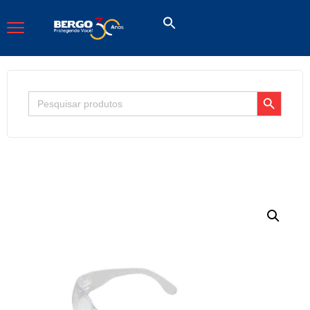
Search Button
Search
for: