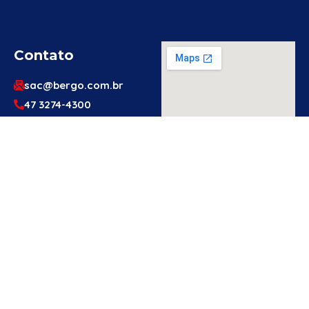
Contato
sac@bergo.com.br
47 3274-4300
47 3274-4300
Av. Prefeito Waldemar
Grubba, 1061 – Vila
Baependi – Jaraguá do
Sul/SC – 89256-500
Engenheiro
Ou Técnico
De
Segurança?
Cadastre-Se
Aqui!