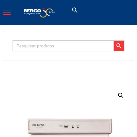
Search Button
Search
for: