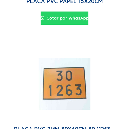
PLACA PVC PAPEL 15X20CM
Cotar por WhasApp
PLACA PVC 2MM 30X40CM 30/1263 –