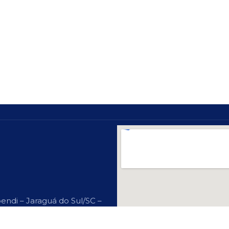
endi – Jaraguá do Sul/SC –