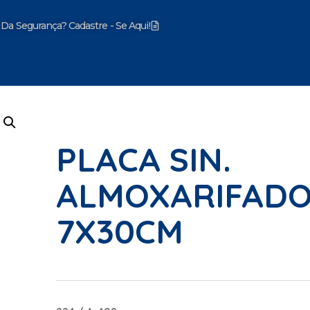
 Da Segurança? Cadastre - Se Aqui!
mentos
PLACA SIN.
ALMOXARIFAD
7X30CM