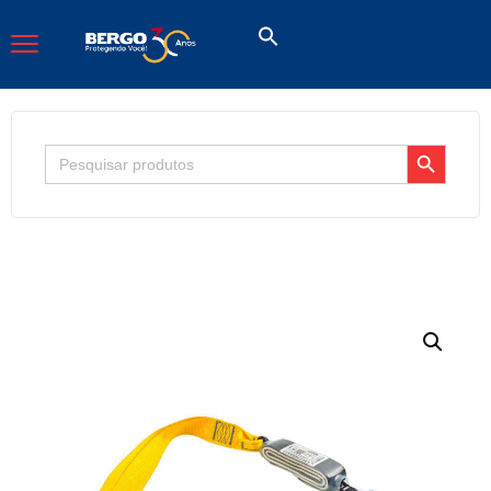
Search Button
Search
for: