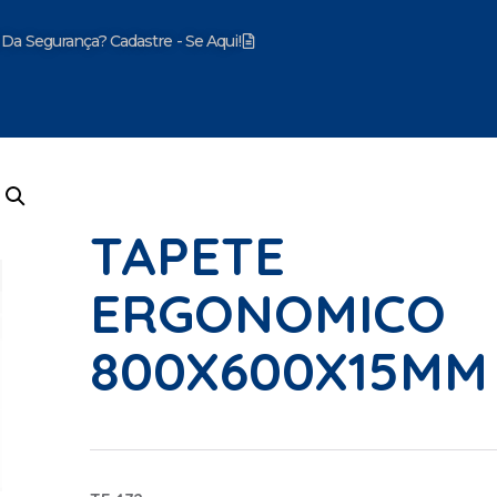
 Da Segurança? Cadastre - Se Aqui!
mentos
TAPETE
ERGONOMICO
800X600X15MM