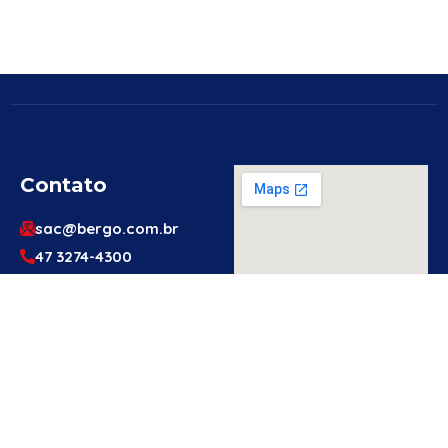
Contato
sac@bergo.com.br
47 3274-4300
47 3274-4300
Av. Prefeito Waldemar
Grubba, 1061 – Vila
Baependi – Jaraguá do
Sul/SC – 89256-500
Engenheiro