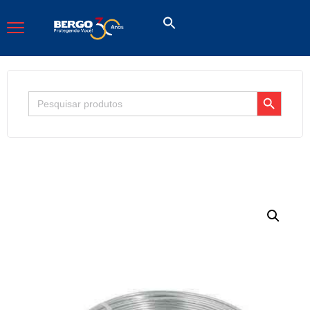
Search Button
Search
for: