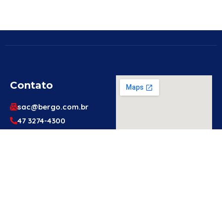
Contato
sac@bergo.com.br
47 3274-4300
47 3274-4300
Av. Prefeito Waldemar
Grubba, 1061 – Vila
Baependi – Jaraguá do
Sul/SC – 89256-500
Engenheiro
Ou Técnico