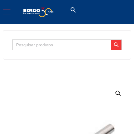
Search Button
Search
for: