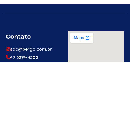
Contato
sac@bergo.com.br
47 3274-4300
47 3274-4300
Av. Prefeito Waldemar
Grubba, 1061 – Vila
Baependi – Jaraguá do
Sul/SC – 89256-500
Engenheiro
Ou Técnico
De
Segurança?