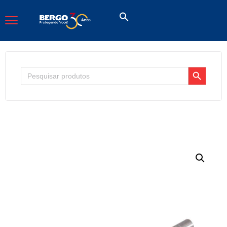
Search Button
Search
for: