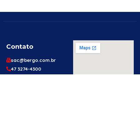
Contato
sac@bergo.com.br
47 3274-4300
47 3274-4300
Av. Prefeito Waldemar
Grubba, 1061 – Vila
Baependi – Jaraguá do
Sul/SC – 89256-500
Engenheiro
Ou Técnico
De