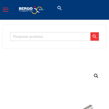
Search Button
Search
for: