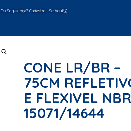
 Da Segurança? Cadastre - Se Aqui!
mentos
CONE LR/BR –
75CM REFLETIV
E FLEXIVEL NB
15071/14644