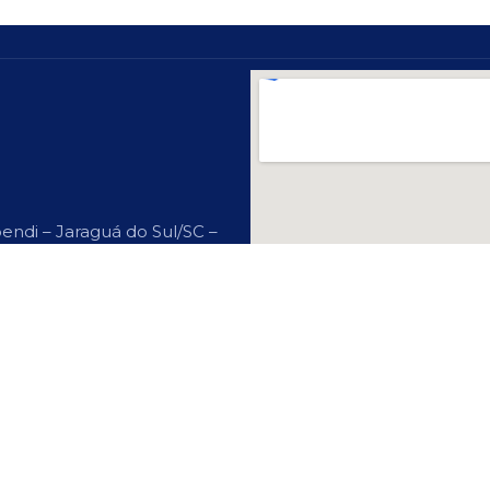
endi – Jaraguá do Sul/SC –
? Cadastre-Se Aqui!
© Copyright 2024 by
IdeaPlus