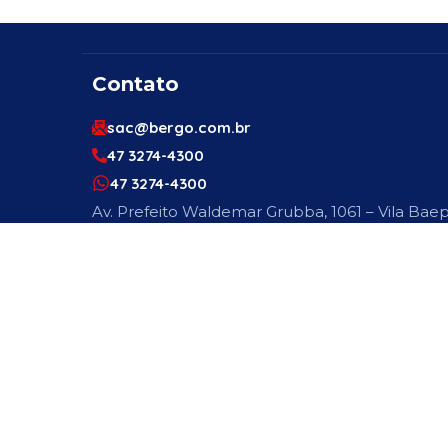
Contato
sac@bergo.com.br
47 3274-4300
47 3274-4300
Av. Prefeito Waldemar Grubba, 1061 – Vila Baep
89256-500
Engenheiro Ou Técnico De Segurança