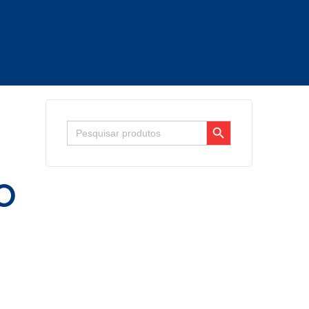
Search Button
Search
for:
O
R