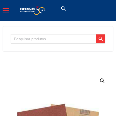
Search Button
Search
for: