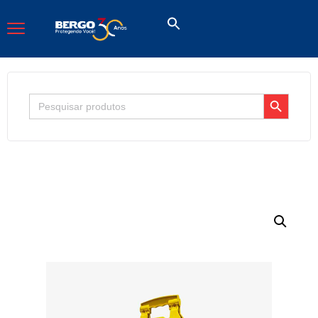
Search Button
Search
for: