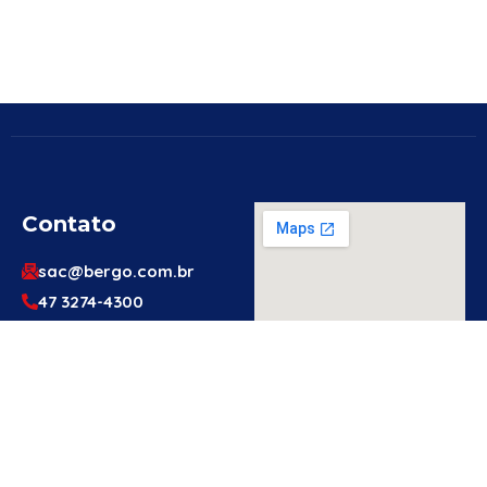
Contato
sac@bergo.com.br
47 3274-4300
47 3274-4300
Av. Prefeito Waldemar
Grubba, 1061 – Vila
Baependi – Jaraguá do
Sul/SC – 89256-500