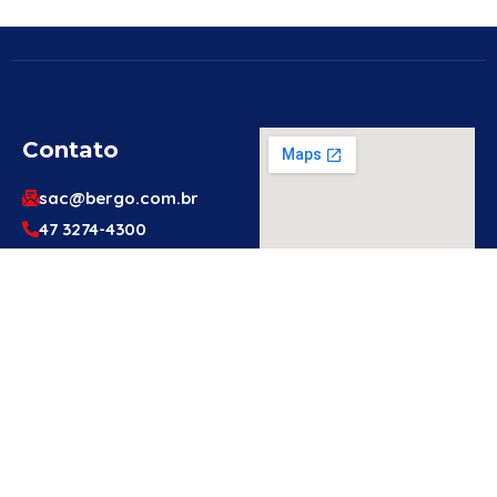
Contato
sac@bergo.com.br
47 3274-4300
47 3274-4300
Av. Prefeito Waldemar
Grubba, 1061 – Vila
Baependi – Jaraguá do
Sul/SC – 89256-500
Engenheiro
Ou Técnico
De
Segurança?