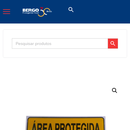
Search Button
Search
for: