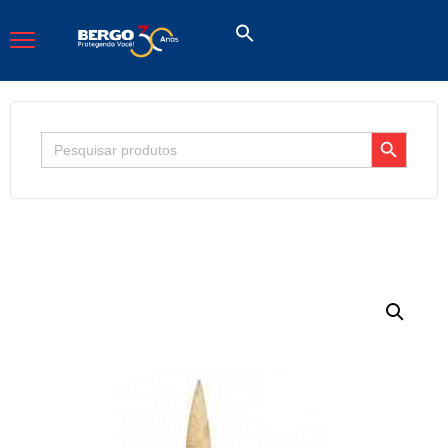
Search Button
Search
for: