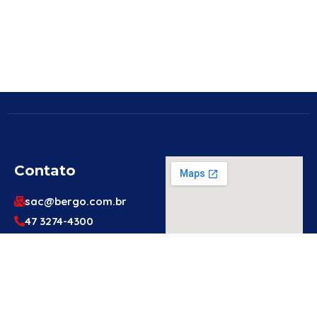
Contato
sac@bergo.com.br
47 3274-4300
47 3274-4300
Av. Prefeito Waldemar
Grubba, 1061 – Vila
Baependi – Jaraguá do